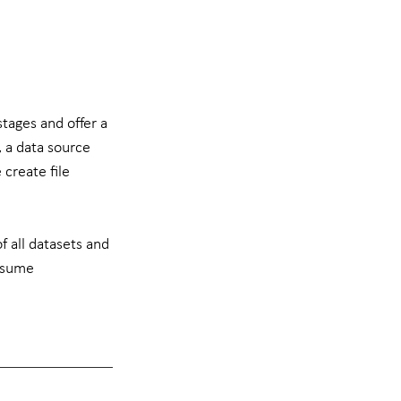
tages and offer a 
 a data source 
 create file 
f all datasets and 
nsume 