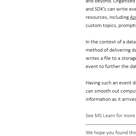
and beyond. Organised 
and SDK’s can write ev
resources, including 
Az
custom topics, prompti
In the context of a dat
method of delivering da
writes a file to a stora
event to further the da
Having such an event dri
can smooth out compute 
information as it arrive
See MS Learn for more 
We hope you found this