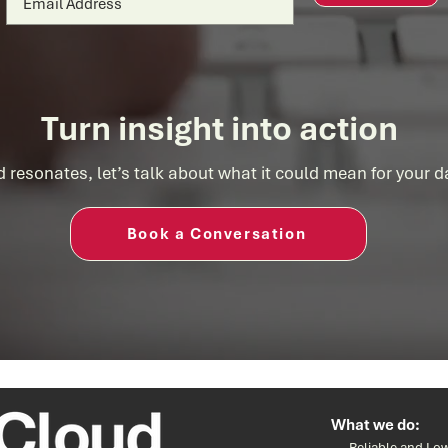
Turn insight into action
d resonates, let’s talk about what it could mean for your 
Book a Conversation
What we do:
Reliable and Low