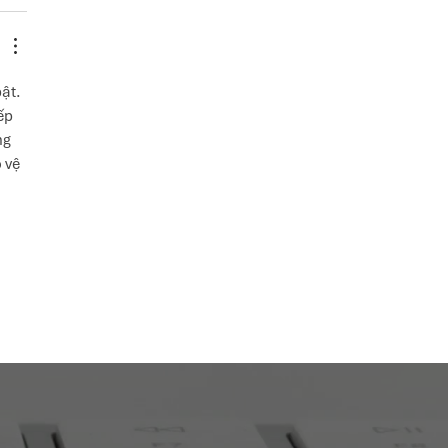
ật. 
ếp 
g 
 vệ 