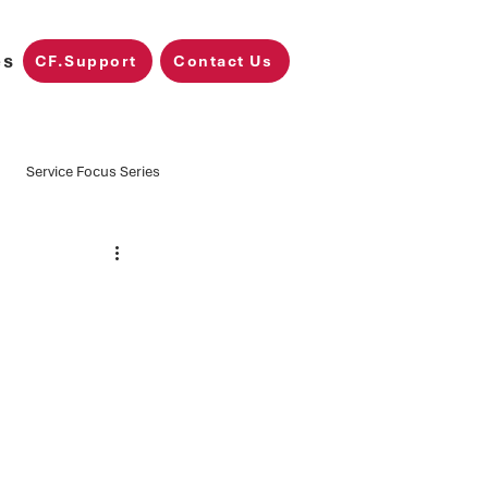
es
CF.Support
Contact Us
Service Focus Series
Training
CF.Nimbus
Microsoft Fabric