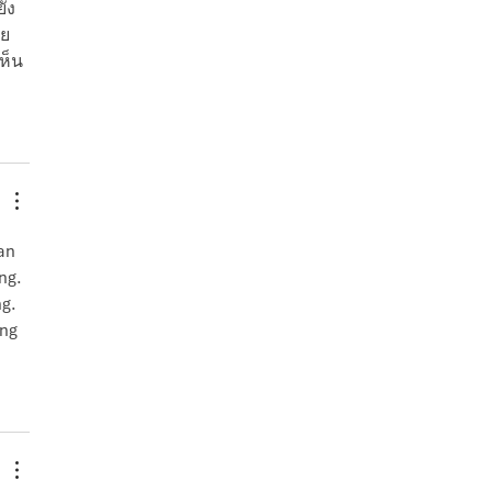
ัง
าย
ห็น
an 
ng. 
g. 
ng 