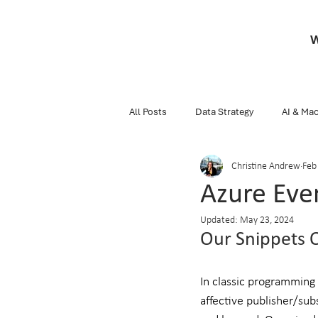
W
All Posts
Data Strategy
AI & Mac
Christine Andrew
Feb
Business
Snippets Of Knowledg
Azure Eve
Updated:
May 23, 2024
Data Engineering
Databricks
Our Snippets 
In classic programming 
affective publisher/sub