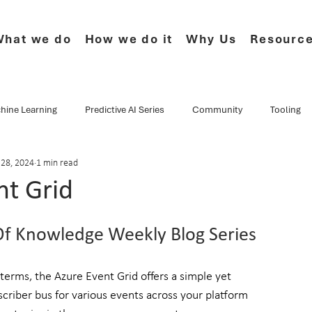
hat we do
How we do it
Why Us
Resourc
hine Learning
Predictive AI Series
Community
Tooling
 28, 2024
1 min read
e Series
CF.Cumulus
Musings
Events
Webinars
nt Grid
Data Culture
Technology
Newsletter
Product
Of Knowledge Weekly Blog Series
terms, the Azure Event Grid offers a simple yet 
scriber bus for various events across your platform 