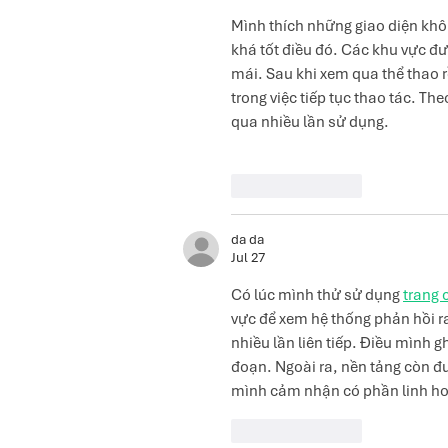
Mình thích những giao diện khô
khá tốt điều đó. Các khu vực đượ
mái. Sau khi xem qua thể thao 
trong việc tiếp tục thao tác. T
qua nhiều lần sử dụng.
Like
Reply
da da
Jul 27
Có lúc mình thử sử dụng 
trang
vực để xem hệ thống phản hồi ra
nhiều lần liên tiếp. Điều mình g
đoạn. Ngoài ra, nền tảng còn đư
mình cảm nhận có phần linh hoạ
Like
Reply