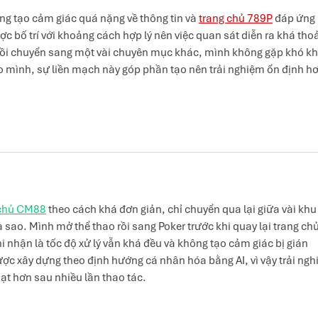
ng tạo cảm giác quá nặng về thông tin và 
trang chủ 789P
 đáp ứng 
c bố trí với khoảng cách hợp lý nên việc quan sát diễn ra khá thoả
rồi chuyển sang một vài chuyên mục khác, mình không gặp khó kh
heo mình, sự liền mạch này góp phần tạo nên trải nghiệm ổn định hơ
 chủ CM88
 theo cách khá đơn giản, chỉ chuyển qua lại giữa vài khu
 sao. Mình mở thể thao rồi sang Poker trước khi quay lại trang chủ
hi nhận là tốc độ xử lý vẫn khá đều và không tạo cảm giác bị gián 
ợc xây dựng theo định hướng cá nhân hóa bằng AI, vì vậy trải ngh
t hơn sau nhiều lần thao tác.